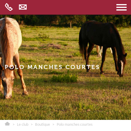
LE CLUB
LE LIVE
LE PARC
LES DISCIPLINES
POLO MANCHES COURTES
LES SERVICES
LES ACTIVITÉS
FAQ
MENTIONS LÉGALES
CRÉDIT
>
Le club
>
Boutique
>
Polo manches courtes