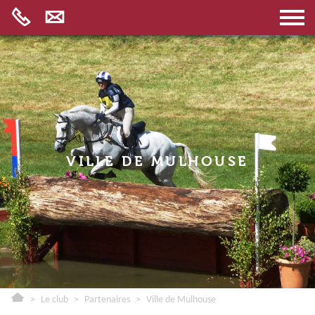
LE CLUB
LE LIVE
LE PARC
LES DISCIPLINES
VILLE DE MULHOUSE
LES SERVICES
LES ACTIVITÉS
FAQ
MENTIONS LÉGALES
CRÉDIT
>
Le club
>
Partenaires
>
Ville de Mulhouse