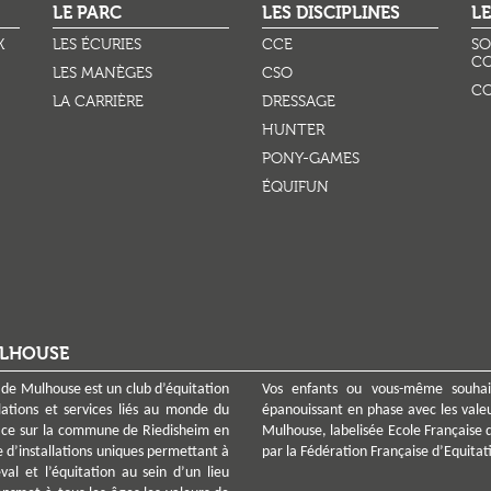
OK
LE PARC
Do you own this website?
LES DISCIPLINES
LE
K
LES ÉCURIES
CCE
SO
CO
LES MANÈGES
CSO
CO
LA CARRIÈRE
DRESSAGE
HUNTER
PONY-GAMES
ÉQUIFUN
ULHOUSE
 de Mulhouse est un club d’équitation
Vos enfants ou vous-même souhaite
lations et services liés au monde du
épanouissant en phase avec les vale
sace sur la commune de Riedisheim en
Mulhouse, labelisée Ecole Française 
e d’installations uniques permettant à
par la Fédération Française d’Equitat
al et l’équitation au sein d’un lieu