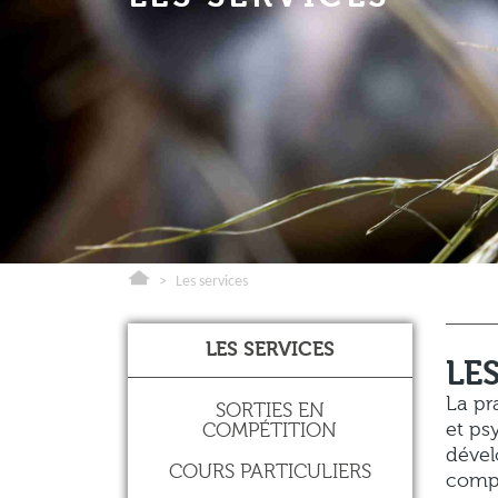
>
Les services
LES SERVICES
LE
La pr
SORTIES EN
et ps
COMPÉTITION
dével
COURS PARTICULIERS
compl