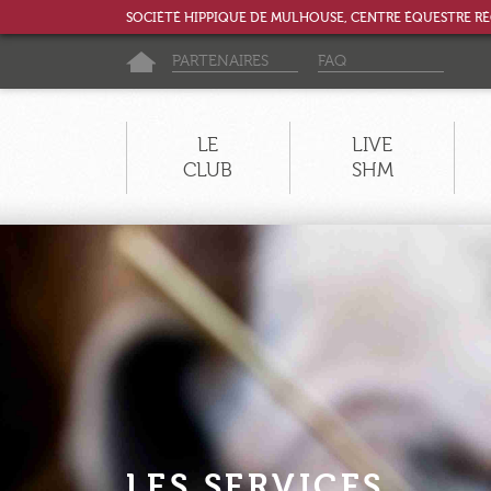
SOCIÉTÉ HIPPIQUE DE MULHOUSE, CENTRE ÉQUESTRE R
PARTENAIRES
FAQ
LE
LIVE
CLUB
SHM
LE CLUB
LE LIVE
LE PARC
LES DISCIPLINES
LES SERVICES
LES SERVICES
LES ACTIVITÉS