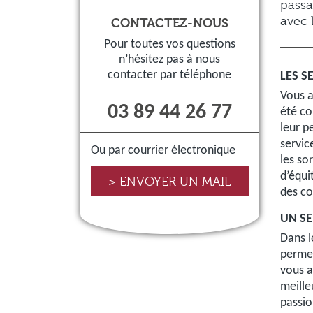
passan
avec 
CONTACTEZ-NOUS
Pour toutes vos questions
n’hésitez pas à nous
contacter par téléphone
LES S
Vous a
03 89 44 26 77
été co
leur p
servic
Ou par courrier électronique
les so
d’équi
> ENVOYER UN MAIL
des co
UN SE
Dans l
permet
vous a
meille
passio